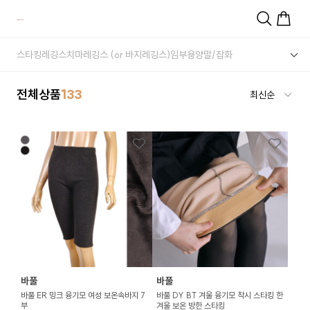
스타킹
레깅스
치마레깅스 (or 바지레깅스)
임부용
양말/잡화
전체상품
133
바풀
바풀
바풀 ER 밍크 융기모 여성 보온속바지 7
바풀 DY BT 겨울 융기모 착시 스타킹 한
부
겨울 보온 방한 스타킹