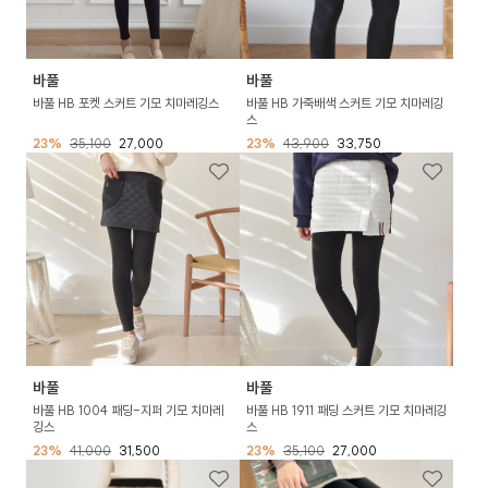
바풀
바풀
바풀 HB 포켓 스커트 기모 치마레깅스
바풀 HB 가죽배색 스커트 기모 치마레깅
스
23%
35,100
27,000
23%
43,900
33,750
바풀
바풀
바풀 HB 1004 패딩-지퍼 기모 치마레
바풀 HB 1911 패딩 스커트 기모 치마레깅
깅스
스
23%
41,000
31,500
23%
35,100
27,000