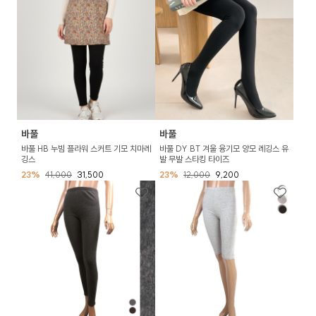
바풀
바풀
바풀 HB 누빔 플라워 스커트 기모 치마레
바풀 DY BT 겨울 융기모 양모 레깅스 유
깅스
발 무발 스타킹 타이즈
23%
41,000
31,500
23%
12,000
9,200