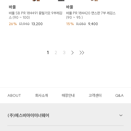
바풀
바풀
바풀 SB PR 184491 융털기모 9부레깅
바풀 PR 184420 면스판 7부 레깅스
스 (90 ~ 100)
(90 ~ 95 )
26%
17,940
13,200
15%
11,050
9,400
1
2
3
ABOUT
회사소개
매장안내
고객센터
Q&A
(주)에스비아이이너웨어