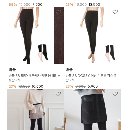
58%
18,600
7,900
23%
18,000
13,800
바풀
바풀
바풀 SB RED 초극세사 양모 융 레깅스
바풀 SB DOSSY 여성 기모 레깅스 유
유발 9부
발 9부
23%
13,800
10,600
23%
9,000
6,900