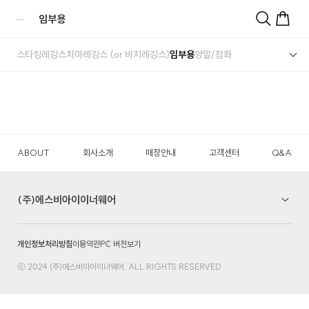
임부용
스타킹
레깅스
치마레깅스 (or 바지레깅스)
임부용
양말/잡화
ABOUT
회사소개
매장안내
고객센터
Q&A
(주)에스비아이이너웨어
개인정보처리방침
이용약관
PC 버전보기
ⓒ 2024 (주)에스비아이이너웨어. ALL RIGHTS RESERVED