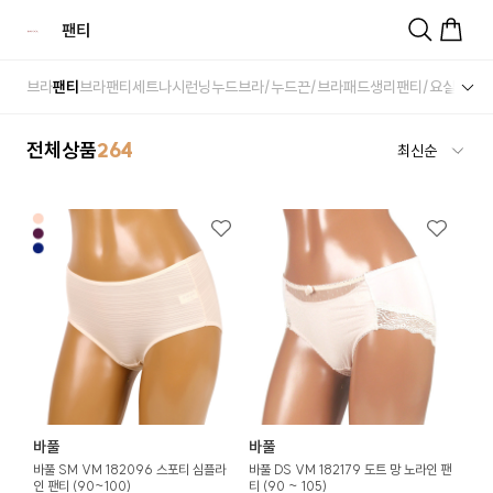
팬티
브라
팬티
브라팬티세트
나시런닝
누드브라/누드끈/브라패드
생리팬티/요실금팬
전체상품
264
바풀
바풀
바풀 SM VM 182096 스포티 심플라
바풀 DS VM 182179 도트 망 노라인 팬
인 팬티 (90~100)
티 (90 ~ 105)