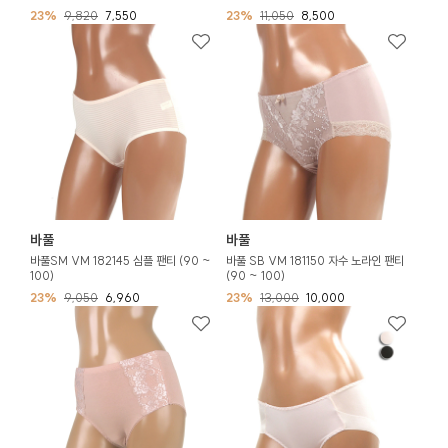
23%
9,820
7,550
23%
11,050
8,500
바풀
바풀
바풀SM VM 182145 심플 팬티 (90 ~
바풀 SB VM 181150 자수 노라인 팬티
100)
(90 ~ 100)
23%
9,050
6,960
23%
13,000
10,000