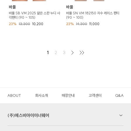
바풀
바풀
바풀 SB VM 2025 얇은 스판 누디 사
바풀 SN VM 182150 자수 레이스 팬티
각팬티 (90 ~ 105)
(90 ~ 100)
23%
13,300
10,200
23%
14,300
11,000
1
2
3
ABOUT
회사소개
매장안내
고객센터
Q&A
(주)에스비아이이너웨어