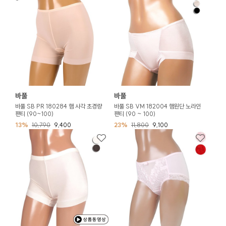
바풀
바풀
바풀 SB PR 180284 햄 사각 초경량
바풀 SB VM 182004 햄원단 노라인
팬티 (90~100)
팬티 (90 ~ 100)
13%
10,790
9,400
23%
11,800
9,100