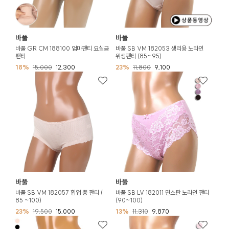
바풀
바풀
바풀 GR CM 188100 엄마팬티 요실금
바풀 SB VM 182053 생리용 노라인
팬티
위생팬티 (85~95)
18%
15,000
12,300
23%
11,800
9,100
바풀
바풀
바풀 SB VM 182057 힙업 뽕 팬티 (
바풀 SB LV 182011 면스판 노라인 팬티
85 ~100)
(90~100)
23%
19,500
15,000
13%
11,310
9,870