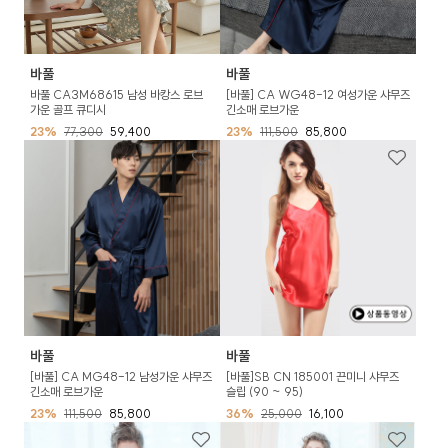
바풀
바풀
바풀 CA3M68615 남성 바캉스 로브
[바풀] CA WG48-12 여성가운 샤무즈
가운 골프 큐디시
긴소매 로브가운
23%
77,300
59,400
23%
111,500
85,800
바풀
바풀
[바풀] CA MG48-12 남성가운 샤무즈
[바풀]SB CN 185001 끈미니 샤무즈
긴소매 로브가운
슬립 (90 ~ 95)
23%
111,500
85,800
36%
25,000
16,100