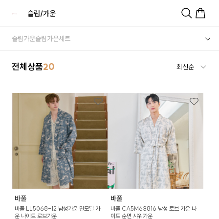
슬립/가운
슬립
가운
슬립가운세트
전체상품
20
바풀
바풀
바풀 LL5068-12 남성가운 면모달 가
바풀 CA5M63816 남성 로브 가운 나
운 나이트 로브가운
이트 순면 샤워가운