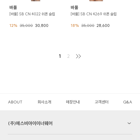
바풀
바풀
[바풀] SB CN 4022 쉬폰 슬립
[바풀] SB CN 4269 쉬폰 슬립
12%
35,000
30,800
18%
35,000
28,600
1
2
ABOUT
회사소개
매장안내
고객센터
Q&A
(주)에스비아이이너웨어