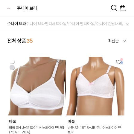
주니어 브라
주니어 브라
주니어 브라팬티세트
아동/주니어 팬티
아동/주니어 런닝
내의/실내
전체상품
35
바풀
바풀
바풀 SN J-181004 A 노와이어 면브라
바풀 SN 18113-JR 주니어노와이어 면
(75A ~ 90A)
브라