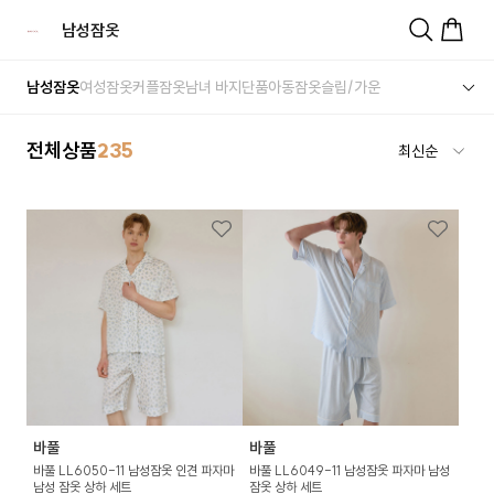
남성잠옷
남성잠옷
여성잠옷
커플잠옷
남녀 바지단품
아동잠옷
슬립/가운
전체상품
235
바풀
바풀
바풀 LL6050-11 남성잠옷 인견 파자마
바풀 LL6049-11 남성잠옷 파자마 남성
남성 잠옷 상하 세트
잠옷 상하 세트