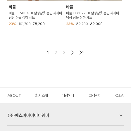
바풀
바풀
바풀 LL6034-11 남성잠옷 순면 파자마
바풀 LL6027-11 남성잠옷 순면 파자마
남성 잠옷 상하 세트
남성 잠옷 상하 세트
23%
101,700
78,200
23%
89,700
69,000
1
2
3
ABOUT
회사소개
매장안내
고객센터
Q&A
(주)에스비아이이너웨어