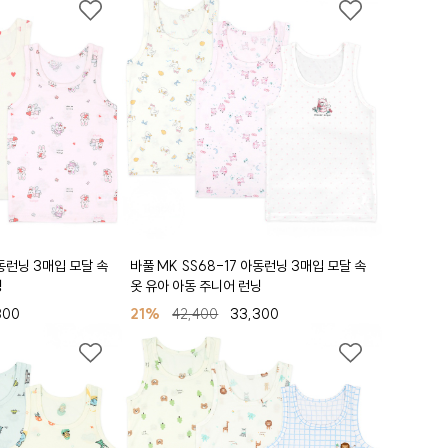
아동런닝 3매입 모달 속
바풀 MK SS68-17 아동런닝 3매입 모달 속
닝
옷 유아 아동 주니어 런닝
300
21%
42,400
33,300