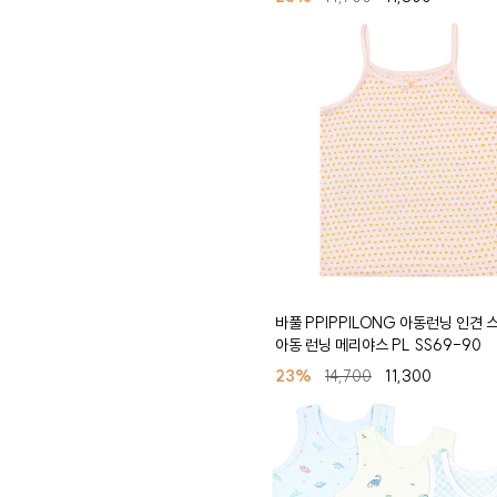
바풀 PPIPPILONG 아동런닝 인견 
아동 런닝 메리야스 PL SS69-90
23%
14,700
11,300