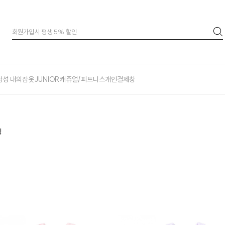
남성 내의
잠옷
JUNIOR
캐쥬얼/피트니스
개인결제창
닝