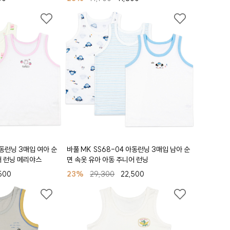
아동런닝 3매입 여아 순
바풀 MK SS68-04 아동런닝 3매입 남아 순
어 런닝 메리야스
면 속옷 유아 아동 주니어 런닝
500
23%
29,300
22,500