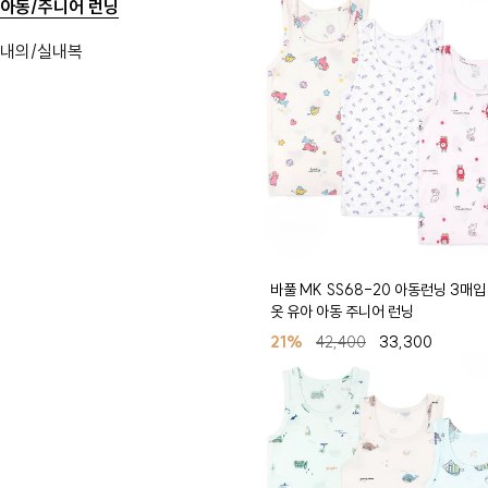
아동/주니어 런닝
내의/실내복
바풀 MK SS68-20 아동런닝 3매입
옷 유아 아동 주니어 런닝
21%
42,400
33,300