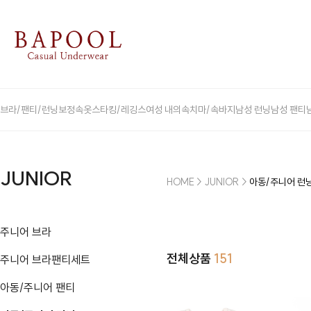
브라/팬티/런닝
보정속옷
스타킹/레깅스
여성 내의
속치마/속바지
남성 런닝
남성 팬티
JUNIOR
HOME
>
JUNIOR
>
아동/주니어 런
주니어 브라
전체상품
151
주니어 브라팬티세트
아동/주니어 팬티