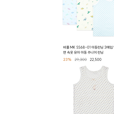
바풀 MK SS68-01 아동런닝 3매입
면 속옷 유아 아동 주니어 런닝
23%
29,300
22,500