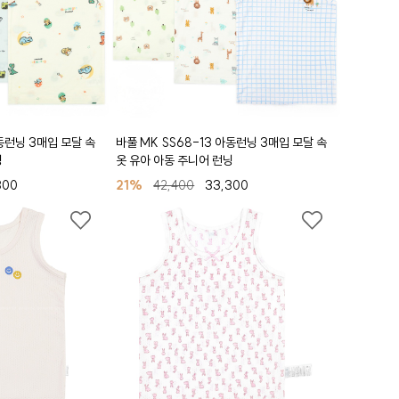
아동런닝 3매입 모달 속
바풀 MK SS68-13 아동런닝 3매입 모달 속
닝
옷 유아 아동 주니어 런닝
300
21%
42,400
33,300