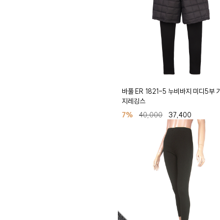
바풀 ER 1821-5 누비바지 미디5부 
지레깅스
7%
40,000
37,400