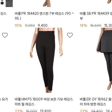
레깅스
바풀 PR 184420 면스판 7부 레깅스 (90 ~
바풀 SB PR 184439
95 )
부
15%
11,050
9,400
18%
18,600
15,3
츠 요가
바풀 HM PS 18009 여성 보온 기모 레깅스
바풀 ER GY 18962
히트 웜 레깅스
어 치마 방한 레깅스
23%
18,000
13,800
23%
34,400
26,