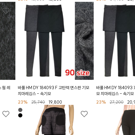
스 웜 레
바풀 HM DY 184093 F 고탄력 면스판 기모
바풀 HM DY 184093
치마레깅스 - 속기모
모 치마레깅스 - 속기모
23%
25,740
19,800
23%
27,200
20,