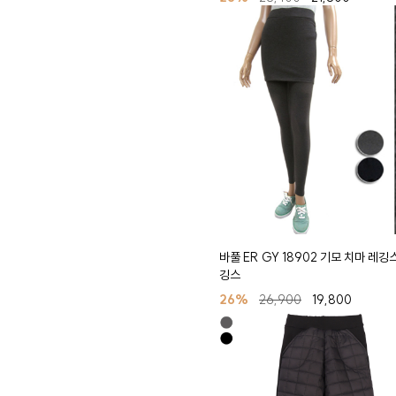
바풀 ER GY 18902 기모 치마 레깅
깅스
26%
26,900
19,800