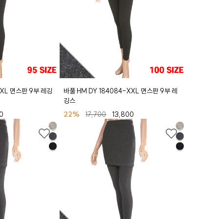
-XL 면스판 9부 레깅
바풀 HM DY 184084-XXL 면스판 9부 레
깅스
0
22%
17,700
13,800