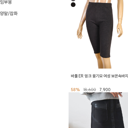
임부용
양말/잡화
바풀 ER 밍크 융기모 여성 보온속바지
58%
18,600
7,900