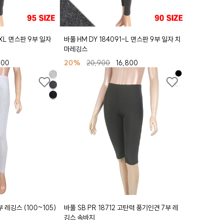
-XL 면스판 9부 일자
바풀 HM DY 184091-L 면스판 9부 일자 치
마레깅스
900
20%
20,900
16,800
 레깅스 (100~105)
바풀 SB PR 18712 고탄력 풍기인견 7부 레
깅스 속바지