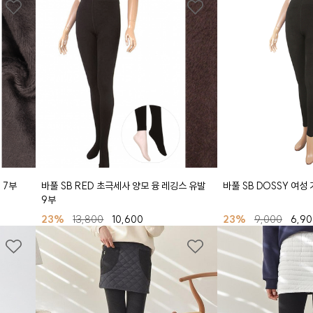
 7부
바풀 SB RED 초극세사 양모 융 레깅스 유발
바풀 SB DOSSY 여성
9부
23%
13,800
10,600
23%
9,000
6,90