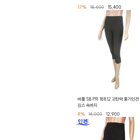
17%
18,600
15,400
바풀 SB PR 18812 고탄력 풍기인견
깅스 속바지
8%
14,000
12,900