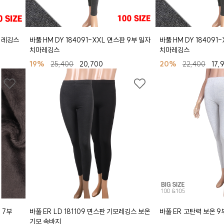
부 레깅스
바풀 HM DY 184091-XXL 면스판 9부 일자
바풀 HM DY 184091
치마레깅스
치마레깅스
19%
25,400
20,700
20%
22,400
17,
 7부
바풀 ER LD 181109 면스판 기모레깅스 보온
바풀 ER 고탄력 보온 9부
기모 속바지