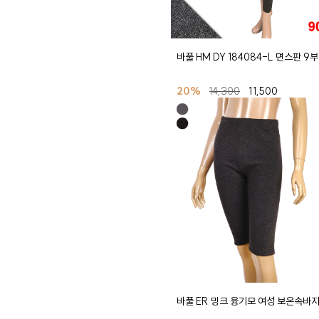
바풀 HM DY 184084-L 면스판 9
20%
14,300
11,500
바풀 ER 밍크 융기모 여성 보온속바지