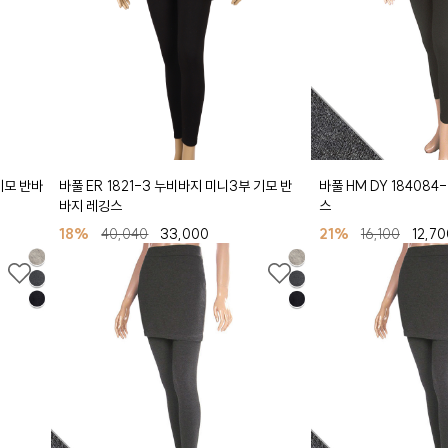
기모 반바
바풀 ER 1821-3 누비바지 미니3부 기모 반
바풀 HM DY 184084
바지 레깅스
스
18%
40,040
33,000
21%
16,100
12,70