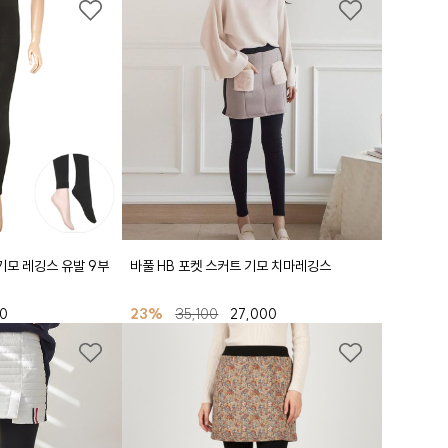
 기모 레깅스 유발 9부
바풀 HB 포켓 스커트 기모 치마레깅스
0
23%
35,100
27,000