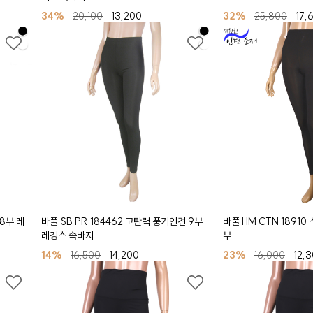
34%
20,100
13,200
32%
25,800
17,
 8부 레
바풀 SB PR 184462 고탄력 풍기인견 9부
바풀 HM CTN 18910
레깅스 속바지
부
14%
16,500
14,200
23%
16,000
12,