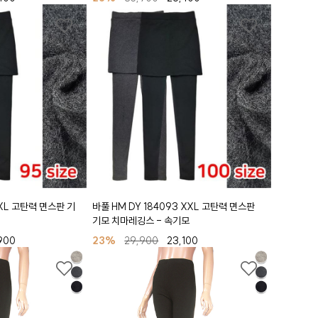
 XL 고탄력 면스판 기
바풀 HM DY 184093 XXL 고탄력 면스판
기모 치마레깅스 - 속기모
900
23%
29,900
23,100