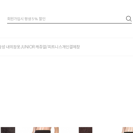
남성 내의
잠옷
JUNIOR
캐쥬얼/피트니스
개인결제창