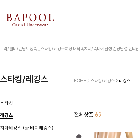
브라/팬티/런닝
보정속옷
스타킹/레깅스
여성 내의
속치마/속바지
남성 런닝
남성 팬티
스타킹/레깅스
HOME
>
스타킹/레깅스
>
레깅스
스타킹
전체상품
69
레깅스
치마레깅스 (or 바지레깅스)