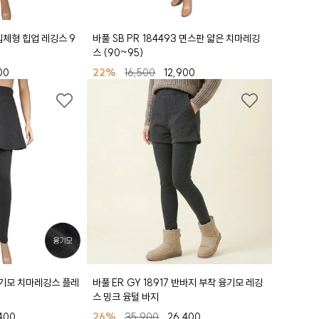
 입체형 힙업 레깅스 9
바풀 SB PR 184493 면스판 얇은 치마레깅
스 (90~95)
00
22%
16,500
12,900
 융기모 치마레깅스 플레
바풀 ER GY 18917 반바지 부착 융기모 레깅
스 밍크 융털 바지
400
26%
35,900
26,400