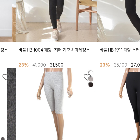
레깅스
바풀 HB 1004 패딩-지퍼 기모 치마레깅스
바풀 HB 1911 패딩 
23%
41,000
31,500
23%
35,100
27,