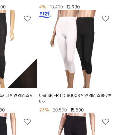
600
4%
13,400
12,930
 스키니 인견 레깅스 9
바풀 SB ER LD 181008 인견 레깅스 쿨 7부
바지
300
23%
20,500
15,800