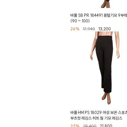
바풀 SB PR 184491 융털기모 9부
(90 ~ 100)
26%
17,940
13,200
바풀 HM PS 18029 여성 보온 스포
부츠컷 레깅스 히트 웜 기모 레깅스
23%
28,400
21,800