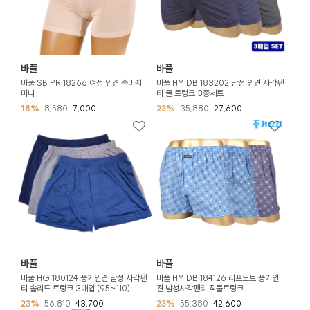
바풀
바풀
바풀 SB PR 18266 여성 인견 속바지
바풀 HY DB 183202 남성 인견 사각팬
미니
티 쿨 트렁크 3종세트
18%
8,580
7,000
23%
35,880
27,600
바풀
바풀
바풀 HG 180124 풍기인견 남성 사각팬
바풀 HY DB 184126 리프도트 풍기인
티 솔리드 트렁크 3매입 (95~110)
견 남성사각팬티 직물트렁크
23%
56,810
43,700
23%
55,380
42,600