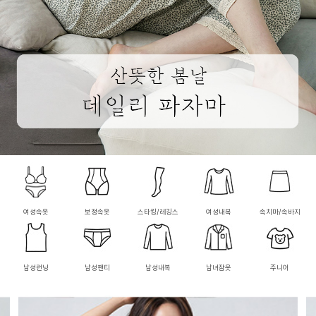
여성속옷
보정속옷
스타킹/레깅스
여성내복
속치마/속바지
남성런닝
남성팬티
남성내복
남녀잠옷
주니어