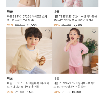
바풀
바풀
바풀 SB FX 187226 에어로쿨 스키니
바풀 TB ENNE 1812-11 여성 카라 잠옷
몰드컵 티셔츠 브라 와이어
상하세트 반팔 봄 여름 가벼운 쿨 실내복
0
23%
30,600
23,500
23%
25,500
19,600
바풀
바풀
바풀 PL SS63-17 아동내복 7부 자카
바풀 PL SS63-15 아동내복 7부 자카
드 유아 아동 실내복 잠옷 상하
드 유아 아동 실내복 잠옷 상하
23%
24,100
18,500
23%
24,100
18,500