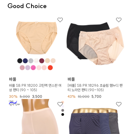
Good Choice
바풀
바풀
바풀 SB PR 18200 고탄력 면스판 여
[바풀] SB PR 18296 초슬림 햄누디 팬
성 팬티 (90 ~ 105)
티 노라인 팬티 (90~105)
30%
5,000
3,500
43%
10,000
5,700