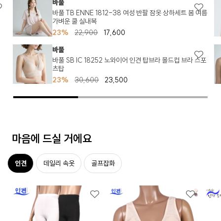
바풀
바풀 TB ENNE 1812-38 여성 반팔 잠옷 상하세트 봄 여름
가벼운 쿨 실내복
23%
22,900
17,600
바풀
바풀 SB IC 18252 노와이어 인견 탑브라 몰드컵 브라 스포
츠탑
23%
30,600
23,500
마음에 드실 거에요
인견
데일리 속옷
골프잡화