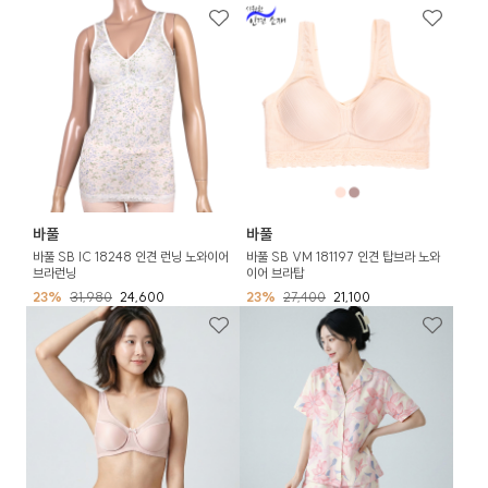
바풀
바풀
바풀 SB IC 18248 인견 런닝 노와이어
바풀 SB VM 181197 인견 탑브라 노와
브라런닝
이어 브라탑
23%
31,980
24,600
23%
27,400
21,100