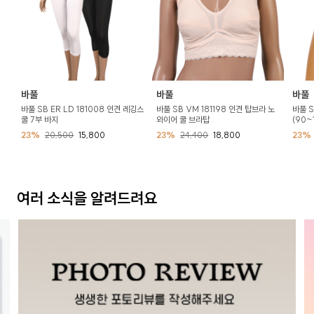
바풀
바풀
바풀
바풀 SB ER LD 181008 인견 레깅스
바풀 SB VM 181198 인견 탑브라 노
바풀 S
쿨 7부 바지
와이어 쿨 브라탑
(90~
23%
20,500
15,800
23%
24,400
18,800
23%
여러 소식을 알려드려요