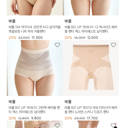
바풀
바풀
바풀 SM 181904 코르셋 누디 삼각거들
바풀 BD UP 18W01-Q 빅사이즈 배거
뱃살보정 니퍼 허리 거들팬티
들 팬티 엑스 하이웨스트 삼각팬티
23%
22,500
17,300
23%
16,300
12,500
바풀
바풀
바풀 BD UP 18W01 고탄력 배거들 팬
바풀 BD UP 18013 여성 타미사각 배거
티 엑스 하이웨스트 삼각팬티
들 팬티 노라인 스키니 드로즈 팬티
23%
12,800
9,800
23%
23,100
17,700