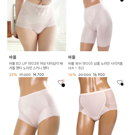
바풀
바풀
바풀 BD UP 18038 여성 타미삼각 배
바풀 WH 18005 심플 노라인 사각거들
거들 팬티 노라인 스키니 팬티
(64 ~ 82)
23%
19,200
14,700
16%
20,000
16,900