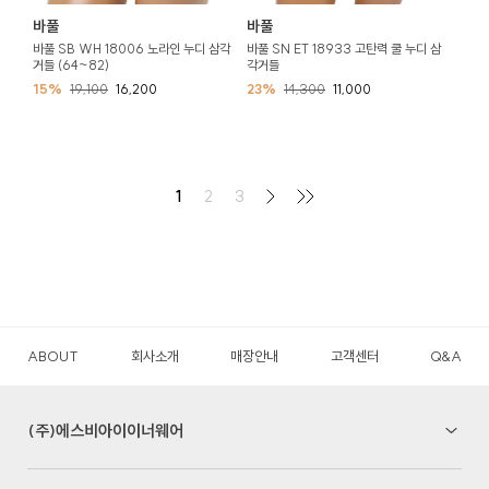
바풀
바풀
바풀 SB WH 18006 노라인 누디 삼각
바풀 SN ET 18933 고탄력 쿨 누디 삼
거들 (64~82)
각거들
15%
19,100
16,200
23%
14,300
11,000
1
2
3
ABOUT
회사소개
매장안내
고객센터
Q&A
(주)에스비아이이너웨어