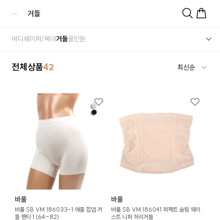
거들
바디쉐이퍼/복대
거들
올인원
전체상품
42
바풀
바풀
바풀 SB VM 186033-1 애플 힙업 거
바풀 SB VM 186041 퍼펙트 슬림 웨이
들 팬티 1 (64~82)
스트 니퍼 허리거들