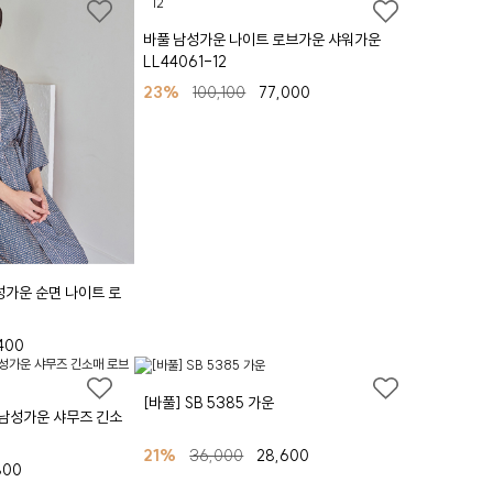
바풀 남성가운 나이트 로브가운 샤워가운
LL44061-12
23%
100,100
77,000
성가운 순면 나이트 로
400
[바풀] SB 5385 가운
2 남성가운 샤무즈 긴소
21%
36,000
28,600
800