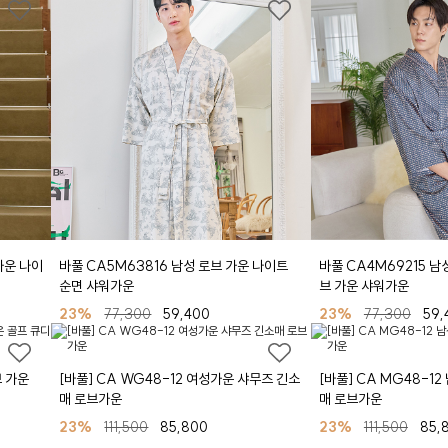
가운 나이
바풀 CA5M63816 남성 로브 가운 나이트
바풀 CA4M69215 남
순면 샤워가운
브 가운 샤워가운
23%
77,300
59,400
23%
77,300
59,
브 가운
[바풀] CA WG48-12 여성가운 샤무즈 긴소
[바풀] CA MG48-1
매 로브가운
매 로브가운
23%
111,500
85,800
23%
111,500
85,