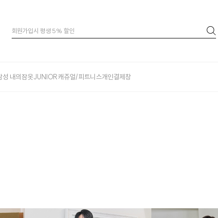
남성 내의
잠옷
JUNIOR
캐쥬얼/피트니스
개인결제창