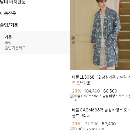
남녀 바지단품
아동잠옷
슬립/가운
가운
슬립
슬립가운세트
바풀 LL5068-12 남성가운 면모달 
트 로브가운
23%
104,700
80,500
바풀 CA3M68615 남성 바캉스 로
골프 큐디시
23%
77,300
59,400