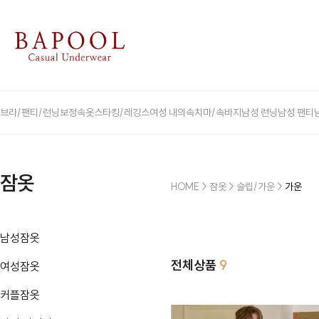
브라/팬티/런닝
보정속옷
스타킹/레깅스
여성 내의
속치마/속바지
남성 런닝
남성 팬티
잠옷
HOME
>
잠옷
>
슬립/가운
>
가운
남성잠옷
전체상품
9
여성잠옷
커플잠옷